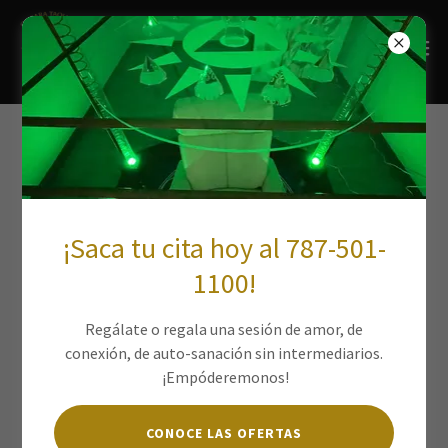
Catálogo de los
Taquiones
¡Saca tu cita hoy al 787-501-
1100!
Regálate o regala una sesión de amor, de
conexión, de auto-sanación sin intermediarios.
¡Empóderemonos!
CONOCE LAS OFERTAS